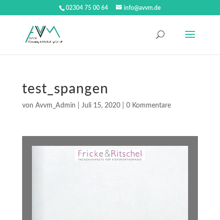
02304 75 00 64
info@avvm.de
test_spangen
von
Avvm_Admin
|
Juli 15, 2020
|
0 Kommentare