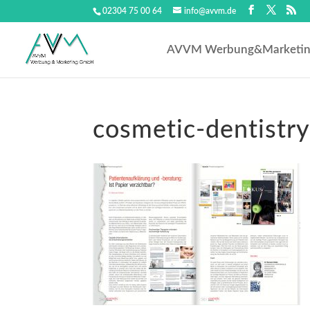
02304 75 00 64
info@avvm.de
AVVM Werbung&Marketi
cosmetic-dentistr