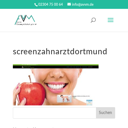
02304 75 00 64
info@avvm.de
screenzahnarztdortmund