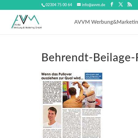
02304 75 00 64
info@avvm.de
AVVM Werbung&Marketi
Behrendt-Beilage