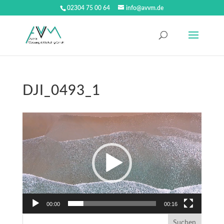
02304 75 00 64
info@avvm.de
DJI_0493_1
Video-
Player
00:00
00:16